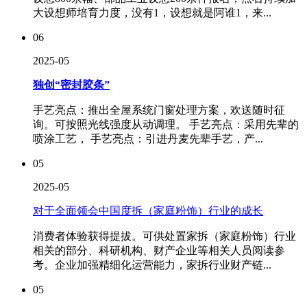
大设想师培育力度，没有1，设想就是阿谁1，来...
06
2025-05
独创“密封胶条”
手艺亮点：推出全屋系统门窗处理方案，欢送随时征
询。可按照光线强度从动调理。 手艺亮点：采用先辈的
喷涂工艺， 手艺亮点：引进丹麦先辈手艺，产...
05
2025-05
对于全面领会中国度拆（家庭粉饰）行业的成长
消费者体验获得提拔。可供处置家拆（家庭粉饰）行业
相关的部分、科研机构、财产企业等相关人员阅读参
考。企业加强精细化运营能力，家拆行业财产链...
05