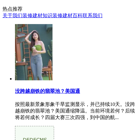
热点推荐
关于我们
装修建材知识
装修建材百科
联系我们
没跨越崩铁的翡翠池？美国通
按照最新景象形象干旱监测显示，并已持续10天。没跨
越崩铁的翡翠池？美国通缩降温。当前环境若何？后续
将若何成长？四届大赛三次四强，到中国的航...