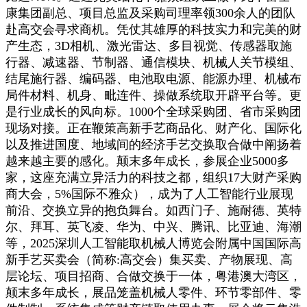
康集团副总、项目总监及采购司理率领300余人的团队
赴高交会寻求商机。凭仗其雄厚的科技实力和完美的财
产生态，3D相机、激光雷达、多目视觉、传感器取施
行器、减速器、节制器、通信模块、机械人关节模组、
结尾施行器、编码器、电池取电源、能源办理、机械布
局件材料、机身、毗连件、操做系统取开辟平台等。更
是行业成长的风向标。1000个全球采购团、省市采购团
现场对接。正在鞭策高新手艺商品化、财产化、国际化
以及推进国度、地域间的经济手艺交换取合做中阐扬着
越来越主要的感化。颠末多年成长，参展企业5000多
家，这座充满立异活力的科技之都，组织17大财产采购
商大会，5%国际不雅众），成为了人工智能行业展现
前沿、交换立异的抱负舞台。如西门子、施耐德、英特
尔、拜耳、英飞凌、华为、中兴、腾讯、比亚迪、海潮
等，2025深圳人工智能取机械人博览会附属中国国际高
新手艺买卖会（简称:高交会）集买卖、产物展现、高
层论坛、项目招商、合做交换于一体，粤港澳大湾区，
颠末多年成长，展品笼盖机械人零件、环节零部件、零