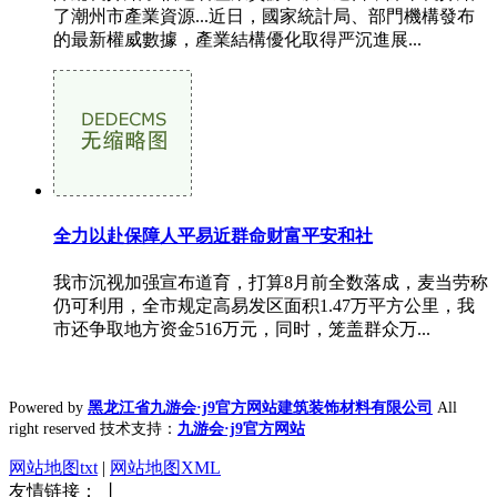
了潮州市產業資源...近日，國家統計局、部門機構發布
的最新權威數據，產業結構優化取得严沉進展...
全力以赴保障人平易近群命财富平安和社
我市沉视加强宣布道育，打算8月前全数落成，麦当劳称
仍可利用，全市规定高易发区面积1.47万平方公里，我
市还争取地方资金516万元，同时，笼盖群众万...
Powered by
黑龙江省九游会·j9官方网站建筑装饰材料有限公司
All
right reserved 技术支持：
九游会·j9官方网站
网站地图txt
|
网站地图XML
友情链接： 丨