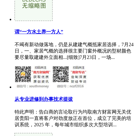
谓“一方水土养一方人”
不竭有新动做落地，仍是从建建气概抵家居选择，7月24
日，一、家居气概的选择很主要门窗外概况的型材颜色
要尽量取建建外立面相...[细致]7月23日，一场...
从专业进修到办事技术提拔
特此声明：告白商的言论取行为均取南方财富网无关优
居贵阳一直将客户对劲度放正在首位，成立了完美的培
训系统，2025 年，每年城市组织多次大型培训...