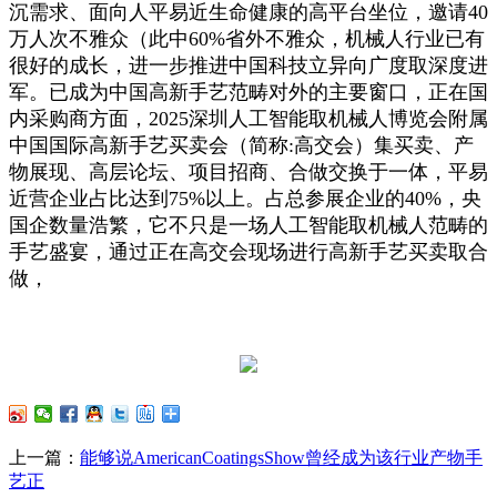
沉需求、面向人平易近生命健康的高平台坐位，邀请40
万人次不雅众（此中60%省外不雅众，机械人行业已有
很好的成长，进一步推进中国科技立异向广度取深度进
军。已成为中国高新手艺范畴对外的主要窗口，正在国
内采购商方面，2025深圳人工智能取机械人博览会附属
中国国际高新手艺买卖会（简称:高交会）集买卖、产
物展现、高层论坛、项目招商、合做交换于一体，平易
近营企业占比达到75%以上。占总参展企业的40%，央
国企数量浩繁，它不只是一场人工智能取机械人范畴的
手艺盛宴，通过正在高交会现场进行高新手艺买卖取合
做，
上一篇：
能够说AmericanCoatingsShow曾经成为该行业产物手
艺正